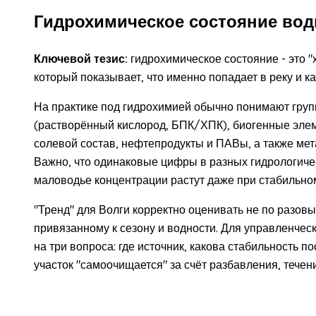
Гидрохимическое состояние вод
Ключевой тезис:
гидрохимическое состояние - это 
который показывает, что именно попадает в реку и ка
На практике под гидрохимией обычно понимают груп
(растворённый кислород, БПК/ХПК), биогенные элем
солевой состав, нефтепродукты и ПАВы, а также мет
Важно, что одинаковые цифры в разных гидрологичес
маловодье концентрации растут даже при стабильно
"Тренд" для Волги корректно оценивать не по разов
привязанному к сезону и водности. Для управленчес
на три вопроса: где источник, какова стабильность п
участок "самоочищается" за счёт разбавления, течен