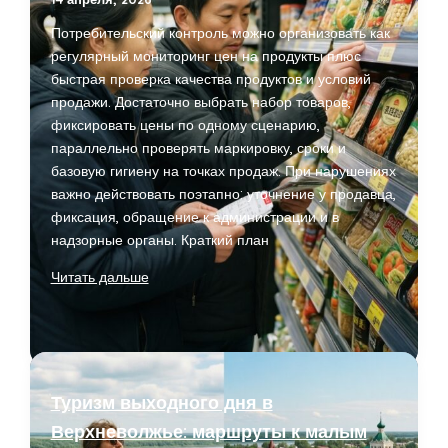
Потребительский контроль можно организовать как
регулярный мониторинг цен на продукты плюс
быстрая проверка качества продуктов и условий
продажи. Достаточно выбрать набор товаров,
фиксировать цены по одному сценарию,
параллельно проверять маркировку, сроки и
базовую гигиену на точках продаж. При нарушениях
важно действовать поэтапно: уточнение у продавца,
фиксация, обращение к администрации и в
надзорные органы. Краткий план
Потребительский
Читать дальше
контроль:
мониторинг
цен
и
качества
Туризм выходного дня в
продуктов
Верхневолжье: маршруты к малым
на