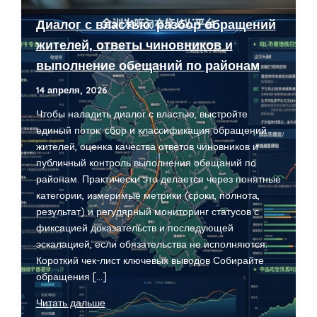
Диалог с властью: разбор обращений
жителей, ответы чиновников и
выполнение обещаний по районам
14 апреля, 2026
Чтобы наладить диалог с властью, выстройте
единый поток: сбор и классификация обращений
жителей, оценка качества ответов чиновников и
публичный контроль выполнения обещаний по
районам. Практически это делается через понятные
категории, измеримые метрики (сроки, полнота,
результат) и регулярный мониторинг статусов с
фиксацией доказательств и последующей
эскалацией, если обязательства не исполняются.
Короткий чек-лист ключевых выводов Собирайте
обращения […]
Диалог
Читать дальше