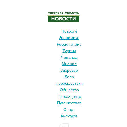
малым
городам
через
усадьбы
и
Новости
экотропы
Экономика
Россия и мир
Туризм
Финансы
Мнения
Здоровье
Дело
Происшествия
Общество
Пресс-центр
Путешествия
Спорт
Культура