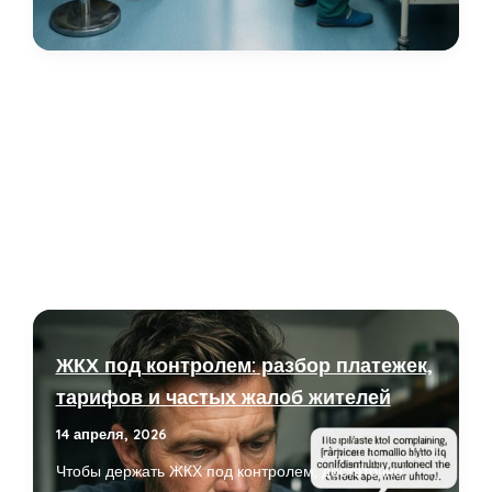
в
районах:
как
ремонт
поликлиник
влияет
на
доступность
врачей
ЖКХ под контролем: разбор платежек,
тарифов и частых жалоб жителей
14 апреля, 2026
Чтобы держать ЖКХ под контролем, достаточно