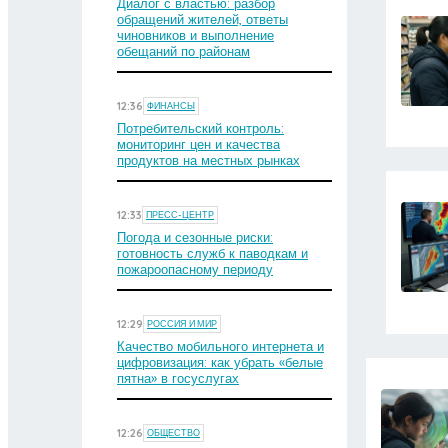
Диалог с властью: разбор
обращений жителей, ответы
чиновников и выполнение
обещаний по районам
12:36
ФИНАНСЫ
Потребительский контроль:
мониторинг цен и качества
продуктов на местных рынках
12:33
ПРЕСС-ЦЕНТР
Погода и сезонные риски:
готовность служб к паводкам и
пожароопасному периоду
12:29
РОССИЯ И МИР
Качество мобильного интернета и
цифровизация: как убрать «белые
пятна» в госуслугах
12:26
ОБЩЕСТВО