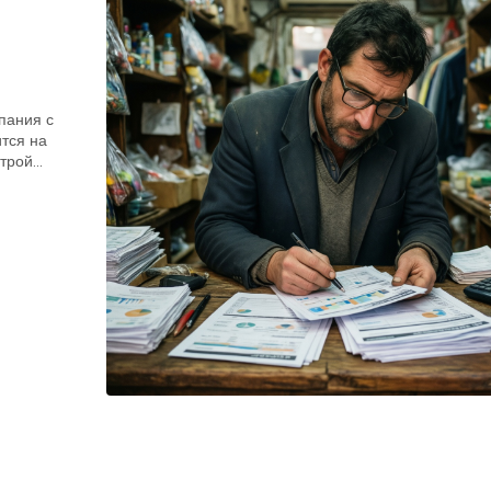
пания с
тся на
строй…