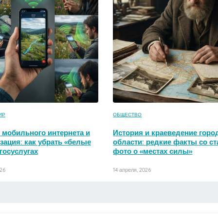
ИР
ОБЩЕСТВО
 мобильного интернета и
История и краеведение горо
ация: как убрать «белые
области: редкие факты со с
 госуслугах
фото о «местах силы»
026
14 апреля, 2026