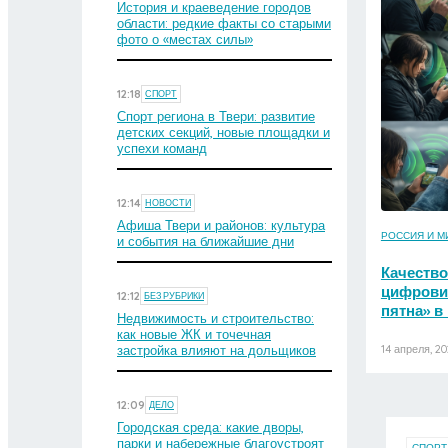
История и краеведение городов
области: редкие факты со старыми
фото о «местах силы»
12:18
СПОРТ
Спорт региона в Твери: развитие
детских секций, новые площадки и
успехи команд
12:14
НОВОСТИ
Афиша Твери и районов: культура
РОССИЯ И М
и события на ближайшие дни
Качество
цифровиз
12:12
БЕЗ РУБРИКИ
пятна» в
Недвижимость и строительство:
как новые ЖК и точечная
застройка влияют на дольщиков
14 апреля, 2
12:09
ДЕЛО
Городская среда: какие дворы,
парки и набережные благоустроят
СПОРТ