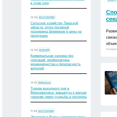
в этом году
Спо
сек
12:06
БЕЗ РУБРИКИ
Сельское хозяйство Тверской
области: итоги посевной,
Разви
поддержка фермеров и цены на
продукцию
связк
объек
14 апрел
12:04
МНЕНИЯ
Криминальная хроника без
сенсаций: профилактика
мошенничества и безопасность
жителей
12:01
ФИНАНСЫ
Туризм выходного дня в
Верхневолжье: маршруты к малым
городам через усадьбы и экотропы
11:58
БЕЗ РУБРИКИ
Экология и Волга: состояние воды,