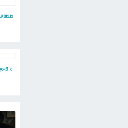
цен и
ужб к