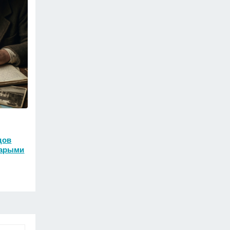
дов
тарыми