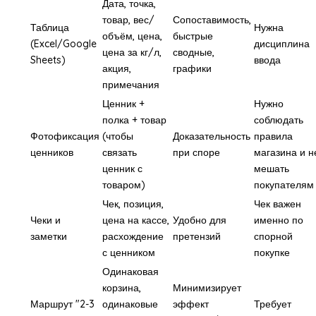
Дата, точка,
товар, вес/
Сопоставимость,
Таблица
Нужна
объём, цена,
быстрые
(Excel/Google
дисциплина
цена за кг/л,
сводные,
Sheets)
ввода
акция,
графики
примечания
Ценник +
Нужно
полка + товар
соблюдать
Фотофиксация
(чтобы
Доказательность
правила
ценников
связать
при споре
магазина и н
ценник с
мешать
товаром)
покупателям
Чек, позиция,
Чек важен
Чеки и
цена на кассе,
Удобно для
именно по
заметки
расхождение
претензий
спорной
с ценником
покупке
Одинаковая
корзина,
Минимизирует
Маршрут "2-3
одинаковые
эффект
Требует