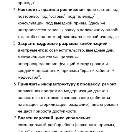
прохода".
Настроить правила расписания
: доля слотов под
повторных, под "острых", под телемед/
консультации, под выездной прием. Здесь же
настраивается запись к врачу в поликлинику онлайн
так, чтобы она не конфликтовала с живой очередью.
Закрыть кадровые разрывы комбинацией
инструментов
: совместительство, выездные дни,
межрайонные ставки, целевики,
перераспределение функций между врачом и
средним персоналом, привязка "врач + кабинет +
медсестра".
Привязать инфраструктуру к процессу
: ремонт
поликлиник программа модернизации должен
начинаться с потоков и зонирования (кабинеты,
навигация, стерилизация, ожидание), иначе ремонт
не даст прироста доступности.
Ввести короткий цикл управления
:
еженедельный разбор сбоев (сорванные приемы,
"окна" в расписании, жалобы), ежемесячная