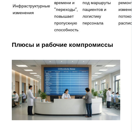
времени и
под маршруты
ремонт
Инфраструктурные
"переходы",
пациентов и
измен
изменения
повышает
логистику
потоко
пропускную
персонала
распи
способность
Плюсы и рабочие компромиссы