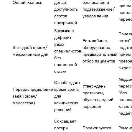
Онлайн-запись
делает
расписания и
прием
доступность
подтверждение/
постоя
слотов
уведомления
перено
прозрачной
Закрывает
Приезж
дефицит
Есть кабинет,
поток"
узких
Выездной прием/
оборудование,
подгот
специалистов
межрайонные дни
предварительный
прием
без
отбор пациентов
превр
постоянной
в хаос
ставки
Медсе
Освобождает
Утверждены
перег
Перераспределение
время врача
протоколы,
"без
задач (врач/
для
обучен средний
полном
медсестра)
клинических
персонал
качест
решений
падает
Сокращает
потери
Проектируется
Ремонт